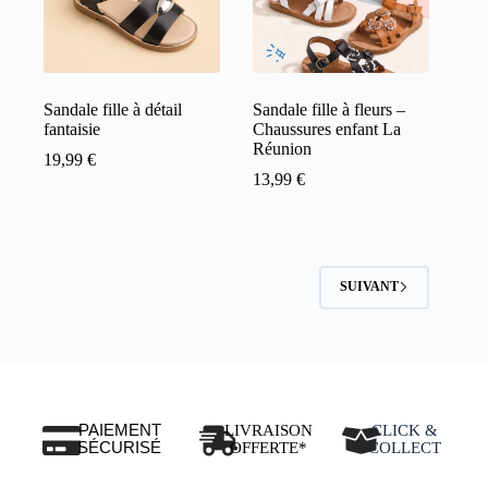
Sandale fille à détail
Sandale fille à fleurs –
fantaisie
Chaussures enfant La
Réunion
19,99
€
13,99
€
SUIVANT
PAIEMENT
LIVRAISON
CLICK &
SÉCURISÉ
OFFERTE*
COLLECT