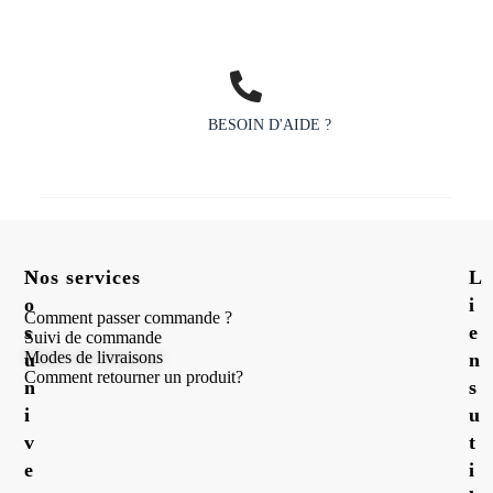
BESOIN D'AIDE ?
N
Nos services
L
o
i
Comment passer commande ?
s
e
Suivi de commande
Modes de livraisons
u
n
Comment retourner un produit?
n
s
i
u
v
t
e
i