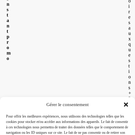
o
n
i
s
r
t
e
a
s
n
a
t
u
p
x
r
q
o
u
m
e
o
s
t
i
o
n
s
+
2
6
Gérer le consentement
2
2
Pour offrir les meilleures expériences, nous utilisons des technologies telles que les
6
cookies pour stocker et/ou accéder aux informations des appareils. Le fait de consentir
3
à ces technologies nous permettra de traiter des données telles que le comportement de
0
navigation ou les ID uniques sur ce site. Le fait de ne pas consentir ou de retirer son