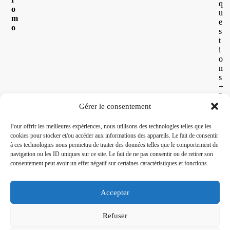
q
o
u
m
e
o
s
t
i
o
n
s
+
2
6
Gérer le consentement
2
2
Pour offrir les meilleures expériences, nous utilisons des technologies telles que les
6
cookies pour stocker et/ou accéder aux informations des appareils. Le fait de consentir
3
à ces technologies nous permettra de traiter des données telles que le comportement de
0
navigation ou les ID uniques sur ce site. Le fait de ne pas consentir ou de retirer son
5
consentement peut avoir un effet négatif sur certaines caractéristiques et fonctions.
6
8
0
Accepter
2
Refuser