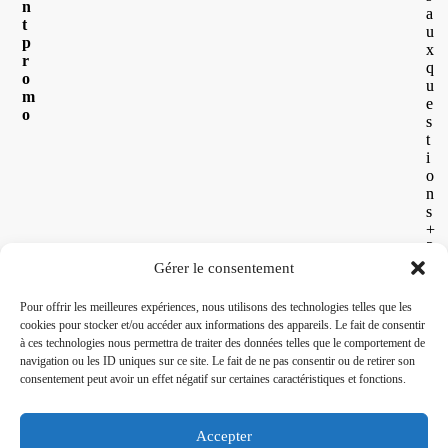
n
a
t
u
p
x
r
q
o
u
m
e
o
s
t
i
o
n
s
+
2
6
Gérer le consentement
2
2
Pour offrir les meilleures expériences, nous utilisons des technologies telles que les
6
cookies pour stocker et/ou accéder aux informations des appareils. Le fait de consentir
3
à ces technologies nous permettra de traiter des données telles que le comportement de
0
navigation ou les ID uniques sur ce site. Le fait de ne pas consentir ou de retirer son
5
consentement peut avoir un effet négatif sur certaines caractéristiques et fonctions.
6
8
0
Accepter
2