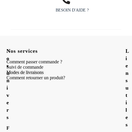
BESOIN D'AIDE ?
N
Nos services
L
o
i
Comment passer commande ?
s
e
Suivi de commande
Modes de livraisons
u
n
Comment retourner un produit?
n
s
i
u
v
t
e
i
r
l
s
e
s
F