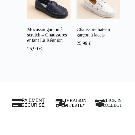
Mocassin garçon à
Chaussure bateau
scratch – Chaussures
garçon à lacets
enfant La Réunion
25,99
€
25,99
€
PAIEMENT
LIVRAISON
CLICK &
SÉCURISÉ
OFFERTE*
COLLECT