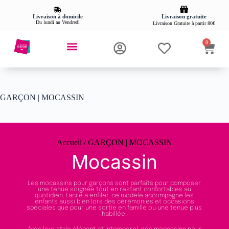
Livraison gratuite
Livraison à domicile
Du lundi au Vendredi
Livraison Gratuite à partir 80€
0
GARÇON | MOCASSIN
Accueil
/ GARÇON | MOCASSIN
Mocassin
Les mocassins pour garçons sont parfaits pour composer
une tenue soignée tout en restant confortables au
quotidien. Facile à enfiler, ce modèle accompagne les
enfants aussi bien lors des cérémonies et occasions
spéciales que pour une sortie en famille ou une tenue plus
habillée.