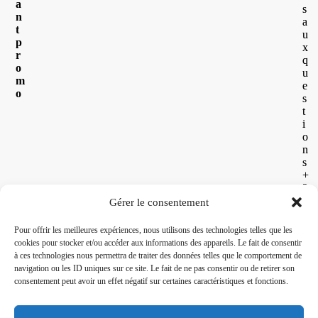
a
s
n
a
t
u
p
x
r
q
o
u
m
e
o
s
t
i
o
n
s
+
2
6
Gérer le consentement
2
2
Pour offrir les meilleures expériences, nous utilisons des technologies telles que les
6
cookies pour stocker et/ou accéder aux informations des appareils. Le fait de consentir
3
à ces technologies nous permettra de traiter des données telles que le comportement de
0
navigation ou les ID uniques sur ce site. Le fait de ne pas consentir ou de retirer son
5
consentement peut avoir un effet négatif sur certaines caractéristiques et fonctions.
6
8
0