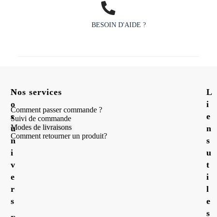
BESOIN D'AIDE ?
N
Nos services
L
o
i
Comment passer commande ?
s
e
Suivi de commande
Modes de livraisons
u
n
Comment retourner un produit?
n
s
i
u
v
t
e
i
r
l
s
e
s