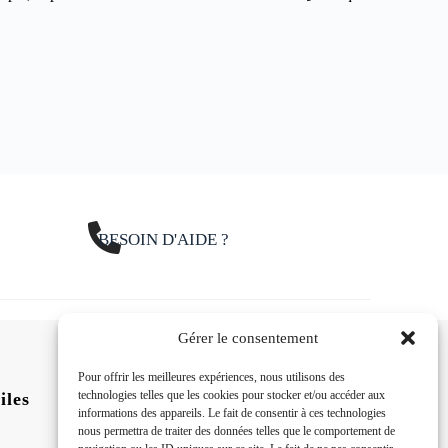
BESOIN D'AIDE ?
Gérer le consentement
Pour offrir les meilleures expériences, nous utilisons des
technologies telles que les cookies pour stocker et/ou accéder aux
iles
Suivez-nous sur nos
informations des appareils. Le fait de consentir à ces technologies
réseaux sociaux 24h/24
nous permettra de traiter des données telles que le comportement de