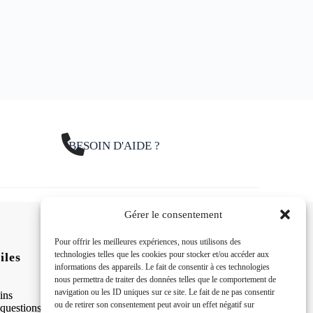
BESOIN D'AIDE ?
Gérer le consentement
Pour offrir les meilleures expériences, nous utilisons des
technologies telles que les cookies pour stocker et/ou accéder aux
iles
Suivez-nous sur nos
informations des appareils. Le fait de consentir à ces technologies
réseaux sociaux 24h/24
nous permettra de traiter des données telles que le comportement de
navigation ou les ID uniques sur ce site. Le fait de ne pas consentir
ins
ou de retirer son consentement peut avoir un effet négatif sur
 questions