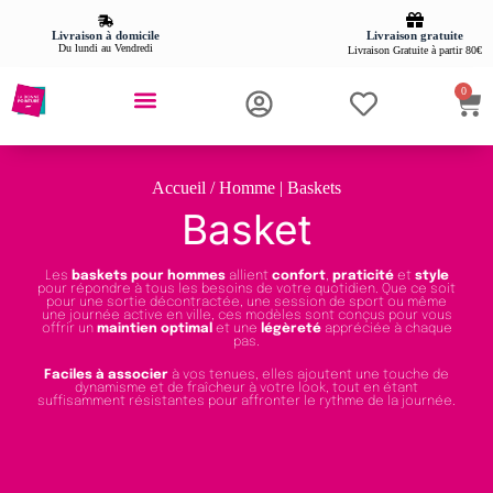
Livraison gratuite
Livraison à domicile
Du lundi au Vendredi
Livraison Gratuite à partir 80€
0
Accueil
/ Homme | Baskets
Basket
Les
baskets pour hommes
allient
confort
,
praticité
et
style
pour répondre à tous les besoins de votre quotidien. Que ce soit
pour une sortie décontractée, une session de sport ou même
une journée active en ville, ces modèles sont conçus pour vous
offrir un
maintien optimal
et une
légèreté
appréciée à chaque
pas.
Faciles à associer
à vos tenues, elles ajoutent une touche de
dynamisme et de fraîcheur à votre look, tout en étant
suffisamment résistantes pour affronter le rythme de la journée.