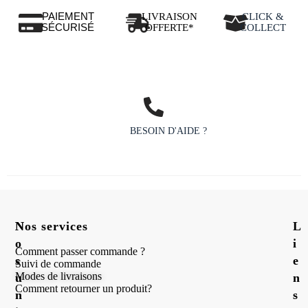
PAIEMENT
LIVRAISON
CLICK &
SÉCURISÉ
OFFERTE*
COLLECT
BESOIN D'AIDE ?
N
Nos services
L
o
i
Comment passer commande ?
s
e
Suivi de commande
Modes de livraisons
u
n
Comment retourner un produit?
n
s