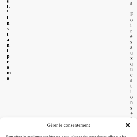
s
s
L
’
F
I
o
n
i
s
r
t
e
a
s
n
a
t
u
p
x
r
q
o
u
m
e
o
s
t
i
o
n
s
+
2
6
Gérer le consentement
2
2