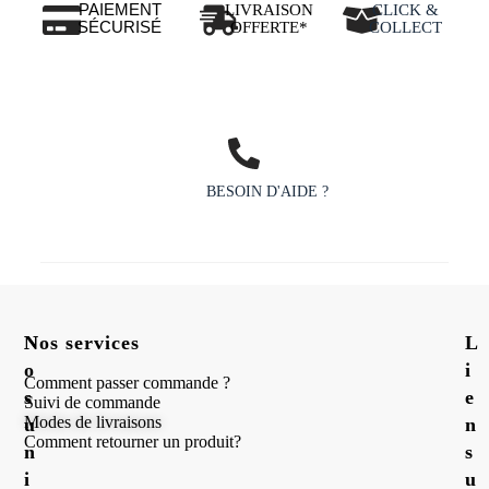
PAIEMENT
LIVRAISON
CLICK &
SÉCURISÉ
OFFERTE*
COLLECT
BESOIN D'AIDE ?
N
Nos services
L
o
i
Comment passer commande ?
s
e
Suivi de commande
Modes de livraisons
u
n
Comment retourner un produit?
n
s
i
u