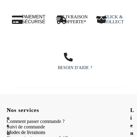
PAIEMENT
LIVRAISON
CLICK &
SÉCURISÉ
OFFERTE*
COLLECT
BESOIN D'AIDE ?
N
Nos services
L
o
i
Comment passer commande ?
s
e
Suivi de commande
Modes de livraisons
u
n