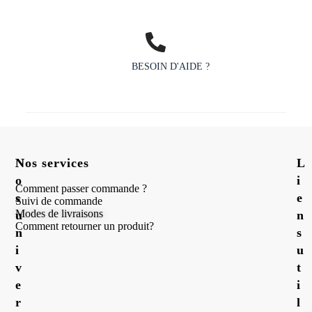
BESOIN D'AIDE ?
N
Nos services
L
o
i
Comment passer commande ?
s
e
Suivi de commande
Modes de livraisons
u
n
Comment retourner un produit?
n
s
i
u
v
t
e
i
r
l