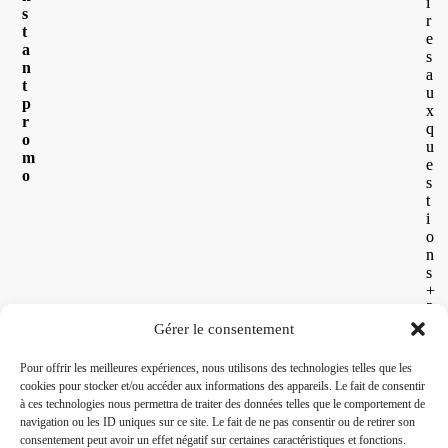
i
s
r
t
e
a
s
n
a
t
u
p
x
r
q
o
u
m
e
o
s
t
i
o
n
s
+
2
6
Gérer le consentement
2
2
Pour offrir les meilleures expériences, nous utilisons des technologies telles que les
6
cookies pour stocker et/ou accéder aux informations des appareils. Le fait de consentir
3
à ces technologies nous permettra de traiter des données telles que le comportement de
0
navigation ou les ID uniques sur ce site. Le fait de ne pas consentir ou de retirer son
5
consentement peut avoir un effet négatif sur certaines caractéristiques et fonctions.