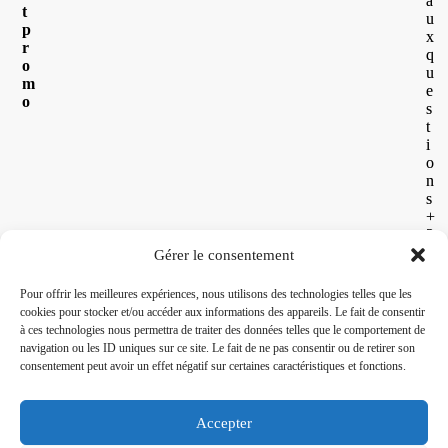
a
t
u
p
x
r
q
o
u
m
e
o
s
t
i
o
n
s
+
2
6
Gérer le consentement
2
2
Pour offrir les meilleures expériences, nous utilisons des technologies telles que les
6
cookies pour stocker et/ou accéder aux informations des appareils. Le fait de consentir
3
à ces technologies nous permettra de traiter des données telles que le comportement de
0
navigation ou les ID uniques sur ce site. Le fait de ne pas consentir ou de retirer son
5
consentement peut avoir un effet négatif sur certaines caractéristiques et fonctions.
6
8
0
Accepter
2