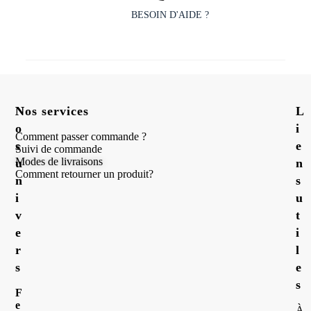
BESOIN D'AIDE ?
N
Nos services
L
o
i
Comment passer commande ?
s
e
Suivi de commande
Modes de livraisons
u
n
Comment retourner un produit?
n
s
i
u
v
t
e
i
r
l
s
e
s
F
e
À